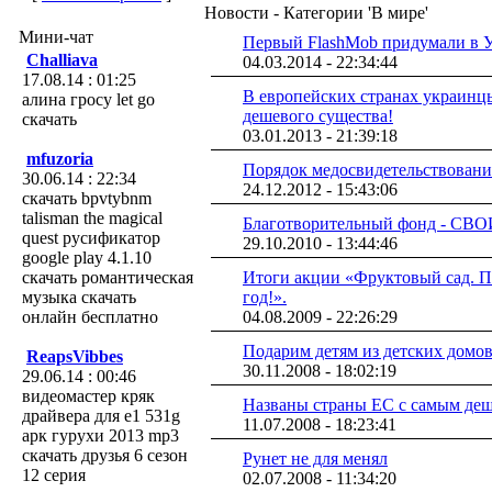
Новости - Категории 'В мире'
Мини-чат
Первый FlashMob придумали в У
Challiava
04.03.2014 - 22:34:44
17.08.14 : 01:25
В европейских странах украинц
алина гросу let go
дешевого существа!
скачать
03.01.2013 - 21:39:18
mfuzoria
Порядок медосвидетельствовани
30.06.14 : 22:34
24.12.2012 - 15:43:06
скачать bpvtybnm
talisman the magical
Благотворительный фонд - СВ
quest русификатор
29.10.2010 - 13:44:46
google play 4.1.10
скачать романтическая
Итоги акции «Фруктовый сад. П
музыка скачать
год!».
онлайн бесплатно
04.08.2009 - 22:26:29
Подарим детям из детских домо
ReapsVibbes
30.11.2008 - 18:02:19
29.06.14 : 00:46
видеомастер кряк
Названы страны ЕС с самым де
драйвера для e1 531g
11.07.2008 - 18:23:41
арк гурухи 2013 mp3
скачать друзья 6 сезон
Рунет не для менял
12 серия
02.07.2008 - 11:34:20