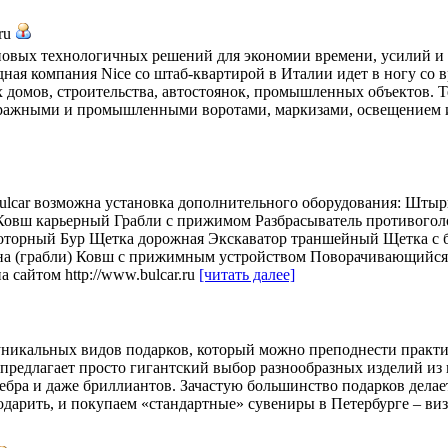
.ru
новых технологичных решений для экономии времени, усилий и
ная компания Nice со штаб-квартирой в Италии идет в ногу со в
 домов, строительства, автостоянок, промышленных объектов. Т
аражными и промышленными воротами, маркизами, освещением и
lcar возможна установка дополнительного оборудования: Штыр
Ковш карьерный Грабли с прижимом Разбрасыватель противого
оторный Бур Щетка дорожная Экскаватор траншейный Щетка с 
на (грабли) Ковш с прижимным устройством Поворачивающийся 
сайтом http://www.bulcar.ru
[читать далее]
 уникальных видов подарков, который можно преподнести практи
редлагает просто гигантский выбор разнообразных изделий из 
ебра и даже бриллиантов. Зачастую большинство подарков делает
одарить, и покупаем «стандартные» сувениры в Петербурге – в