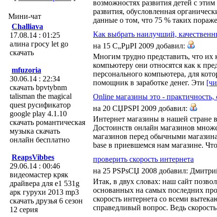
возможностях развития детей с этим
развития, обусловленная органичес
Мини-чат
данные о том, что 75 % таких пора
Challiava
Как выбрать наилучший, качествен
17.08.14 : 01:25
алина гросу let go
на 15 С„РµРІ 2009 добавил:
скачать
Многим трудно представить, что их 
компьютеру они относятся как к пред
mfuzoria
персонального компьютера, для кото
30.06.14 : 22:34
помощник в заработке денег. Эти
[чи
скачать bpvtybnm
talisman the magical
Online магазины это - практичность,
quest русификатор
на 20 СЏРЅРІ 2009 добавил:
google play 4.1.10
Интернет магазины в нашей стране во
скачать романтическая
Достоинств онлайн магазинов множе
музыка скачать
магазинов перед обычными магазинам
онлайн бесплатно
base в приевшемся нам магазине. Чт
ReapsVibbes
проверить скорость интернета
29.06.14 : 00:46
на 25 РЅРѕСЏ 2008 добавил: Дмитр
видеомастер кряк
Итак, в двух словах: наш сайт позво
драйвера для e1 531g
основанных на самых последних прог
арк гурухи 2013 mp3
скорость интернета со всеми вытека
скачать друзья 6 сезон
справедливый вопрос. Ведь скорость 
12 серия