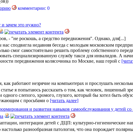
ов))
комментарии: 0
 и зачем это нужно?
в, - "не роскошь, а средство передвижения". Однако, для[...]
 нас сподвигла недавняя беседа с молодым московским предпри
лько смог самостоятельно решить проблему собственного перед
зовать специализированную службу такси для инвалидов. А начина
жности передвижения колясочника по Москве, наш герой с
[чита
м, как работают незрячие на компьютерах и прослушать несколько 
е я попытаюсь рассказать о том, как человек, лишенный зре
и одного слепого, хромого, глухого, который бы хотел быть обу
ружающим с просьбами о
[читать далее]
формирования и развития навыков самообслуживания у детей со
на
птации, интеграции детей с ДЦП: культурно-гигиенические навы
 настолько разнообразная патология, что она порождает полярн