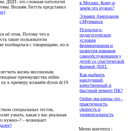
им. ДЦП- это сложная патология
в Москве. Кому и
темы. Вильям Литтль представил
зачем это нужно?
ее]
Эльмир Амерханов
г.Мурманск
Психолого-
я об этом. Потому что к
педагогические
есть такие пользователи
условия
же пообщаться с товарищами, но и
формирования и
развития навыков
самообслуживания у
детей со спастической
формой ДЦП.
облегчить жизнь миллионам.
Как выбрать
евидные преимущества оnline
наилучший,
 ну к примеру возьмём dyson dc19
качественный и
быстрый ремонт ПК?
Online магазины это -
практичность,
скорость и
дством специальных тестов,
универсальность
ят узнать, какая у вас реальная
то нужно»? – возникает
далее]
Меню контента :