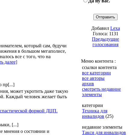
Да ну вас.
Добавил
Lexa
Голоса: 1131
Предыдущие
голосования
нимателем, который сам, будучи
вижения в большом мегаполисе,
лось все с того, что на
Меню контента :
ть далее]
ссылки контента
все категории
все авторы
архив
пр[...]
смотреть недавние
ния, может укротить даже такую
элементы
зой. Каждый человек желает быть
категории
 спастической формой ДЦП.
Техника для
инвалидов
(25)
ки, [...]
недавние элементы
ые мнения о состоянии и
Такси для инвалидов