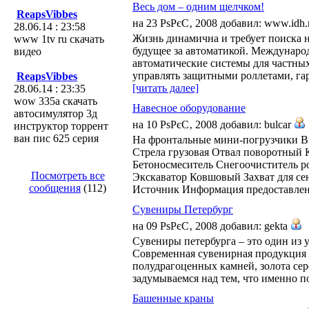
Весь дом – одним щелчком!
ReapsVibbes
на 23 РѕРєС‚ 2008 добавил: www.idh
28.06.14 : 23:58
Жизнь динамична и требует поиска 
www 1tv ru скачать
будущее за автоматикой. Международ
видео
автоматические системы для частных
управлять защитными роллетами, г
ReapsVibbes
[читать далее]
28.06.14 : 23:35
wow 335а скачать
Навесное оборудование
автосимулятор 3д
на 10 РѕРєС‚ 2008 добавил: bulcar
инструктор торрент
ван пис 625 серия
На фронтальные мини-погрузчики Bu
Стрела грузовая Отвал поворотный 
Бетоносмеситель Снегоочиститель р
Посмотреть все
Экскаватор Ковшовый Захват для се
сообщения
(112)
Источник Информация предоставлена 
Сувениры Петербург
на 09 РѕРєС‚ 2008 добавил: gekta
Сувениры петербурга – это один из
Современная сувенирная продукция п
полудрагоценных камней, золота сер
задумываемся над тем, что именно п
Башенные краны