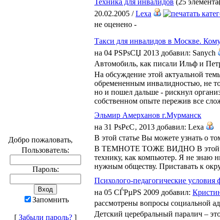
Техника для инвалидов
(25 элемента(
20.02.2005 /
Lexa
не оценено -
Такси для инвалидов в Москве. Кому
на 04 РЅРѕСЏ 2013 добавил: Sanych
Автомобиль, как писали Ильф и Петро
На обсуждение этой актуальной темы
обремененным инвалидностью, не то
но и пошел дальше - рискнул органи
собственном опыте пережив все сло
Эльмир Амерханов г.Мурманск
на 31 РѕРєС‚ 2013 добавил: Lexa
В этой статье Вы можете узнать о то
Добро пожаловать,
В ТЕМНОТЕ ТОЖЕ ВИДНО В этой стать
Пользователь:
технику, как компьютер. Я не знаю н
нужным обществу. Приставать к ок
Пароль:
Психолого-педагогические условия 
на 05 СЃРµРЅ 2009 добавил:
Кристи
Запомнить
рассмотрены вопросы социальной ада
Детский церебральный паралич – это
[
Забыли пароль?
]