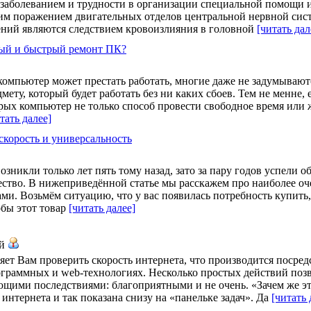
 заболеванием и трудности в организации специальной помощи 
ким поражением двигательных отделов центральной нервной сис
жений являются следствием кровоизлияния в головной
[читать дал
ный и быстрый ремонт ПК?
компьютер может престать работать, многие даже не задумываютс
мету, который будет работать без ни каких сбоев. Тем не менне, 
рых компьютер не только способ провести свободное время или 
тать далее]
 скорость и универсальность
зникли только лет пять тому назад, зато за пару годов успели 
ство. В нижеприведённой статье мы расскажем про наиболее оч
и. Возьмём ситуацию, что у вас появилась потребность купить,
обы этот товар
[читать далее]
ий
ляет Вам проверить скорость интернета, что производится посре
раммных и web-технологиях. Несколько простых действий позвол
ющими последствиями: благоприятными и не очень. «Зачем же э
интернета и так показана снизу на «панельке задач». Да
[читать 