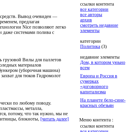
ссылки контента
все категории
все авторы
 средств. Вывод очевиден —
архив
ременем, предлагая
смотреть недавние
ехнологии Nice позволяют легко
элементы
 даже системами полива с
категории
Политика
(3)
недавние элементы
ь грузовой Вилы для паллетов
Дом, в котором уюьно
лоледных материалов
всем
бункером (уборочная машина)
захват для тюков Гидромолот
Европа и Россия в
сумерках
«договорного
капитализма
На планете бело-сине-
чески по любому поводу.
красных обезьян
пластмассы, металла,
ся, потому, что так нужно, мы не
изитницы, блокноты,
[читать далее]
Меню контента :
ссылки контента
все категории