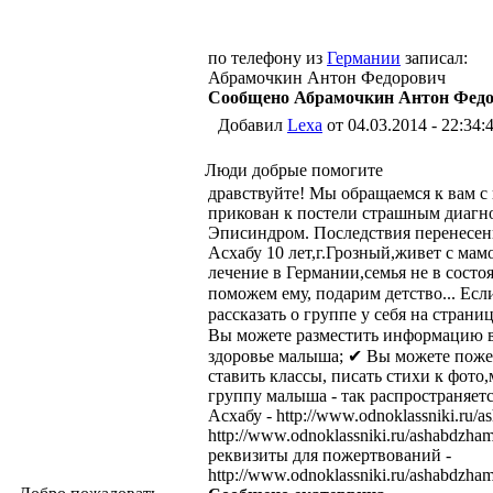
по телефону из
Германии
записал:
Абрамочкин Антон Федорович
Сообщено Абрамочкин Антон Фед
Добавил
Lexa
от 04.03.2014 - 22:34:
Люди добрые помогите
дравствуйте! Мы обращаемся к вам с 
прикован к постели страшным диагн
Эписиндром. Последствия перенесен
Асхабу 10 лет,г.Грозный,живет с мам
лечение в Германии,семья не в состо
поможем ему, подарим детство... Есл
рассказать о группе у себя на стран
Вы можете разместить информацию в
здоровье малыша; ✔ Вы можете поже
ставить классы, писать стихи к фото,
группу малыша - так распростран
Асхабу - http://www.odnoklassniki.ru
http://www.odnoklassniki.ru/ashabdzh
реквизиты для пожертвований -
http://www.odnoklassniki.ru/ashabdzh