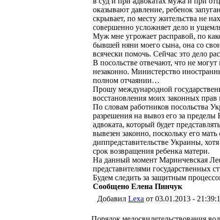
в суд и при адвокатах мужа и при отц
оказывают давление, ребенок запуган
скрывает, по месту жительства не на
совершенно усложняет дело и ущемля
Муж мне угрожает расправой, по как
бывшей няни моего сына, она со сво
всячески помочь. Сейчас это дело ра
В посольстве отвечают, что не могут 
незаконно. Министерство иностранных
полном отчаянии…
Прошу международной государственн
восстановления моих законных прав и
По словам работников посольства Укр
разрешения на вывоз его за пределы
адвоката, который будет представлят
вывезен законно, поскольку его мать 
диппредставительстве Украины, хотя
срок возвращения ребенка матери.
На данный момент Маринчевская Лес
представителями государственных стр
Будем следить за защитным процессо
Сообщено Елена Пинчук
Добавил
Lexa
от 03.01.2013 - 21:39:
Порядок медосвидетельствования вод