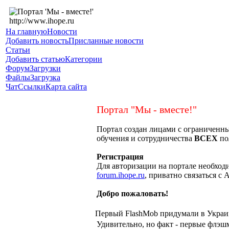
На главную
Новости
Добавить новость
Присланные новости
Статьи
Добавить статью
Категории
Форум
Загрузки
Файлы
Загрузка
Чат
Ссылки
Карта сайта
Портал "Мы - вместе!"
Портал создан лицами с ограниченн
обучения и сотрудничества
ВСЕХ
по
Регистрация
Для авторизации на портале необход
forum.ihope.ru
, приватно связаться с
Добро пожаловать!
Первый FlashMob придумали в Украин
Удивительно, но факт - первые флэш