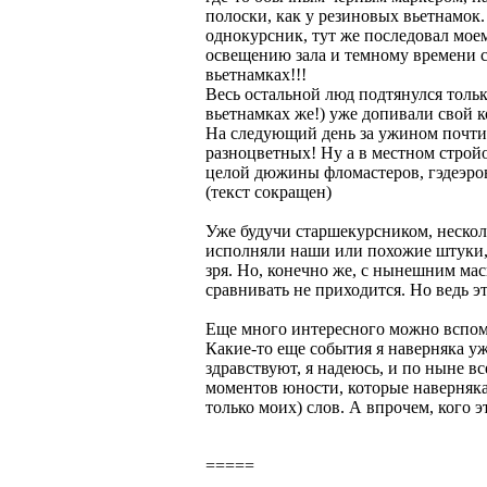
полоски, как у резиновых вьетнамок
однокурсник, тут же последовал мое
освещению зала и темному времени су
вьетнамках!!!
Весь остальной люд подтянулся тольк
вьетнамках же!) уже допивали свой к
На следующий день за ужином почти 
разноцветных! Ну а в местном стройо
целой дюжины фломастеров, гэдеэро
(текст сокращен)
Уже будучи старшекурсником, нескол
исполняли наши или похожие штуки, -
зря. Но, конечно же, с нынешним ма
сравнивать не приходится. Но ведь 
Еще много интересного можно вспомн
Какие-то еще события я наверняка у
здравствуют, я надеюсь, и по ныне в
моментов юности, которые наверняка
только моих) слов. А впрочем, кого эт
=====