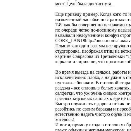
мест. Цель была достигнута...
Еще приведу пример. Когда кого-то и
назначенный час обычно с разных ст
7-8, как бы совершенно незнакомых 
по очереди четко по-военному назыв
вызывали недоумение и конфуз строго
CORE_LAN18http://once-more.at.ua/ava
Помню как один раз, мы все дружно 
студгородка, изображая птиц на ветк
картине Саврасова из Третьяковки "Г
каркали и чирикали, что прохожие о
Во время выезда на сельхоз. работы н
исключительно плохо, а на ужин в сто
пустили... босиком. В столовой стар
раздача - все сплошь в белых халата
салфетки, что уж очень сильно конт
грязных кирзовых сапогах к еде не по
Быстро поужинать с дороги никак не
разойтись по своим баракам и переоб
естественно надеть чистую обувь и но
хотелось!
И вот я, прямо у входа в столовку с
где-то обычным черным маркером, на