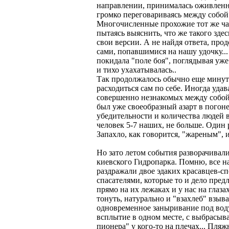
направлении, принималась оживленно
громко переговариваясь между собой
Многочисленные прохожие тот же ча
пытаясь выяснить, что же такого зде
свои версии. А не найдя ответа, про
сами, попавшимися на нашу удочку...
покидала "поле боя", поглядывая уже
и тихо ухахатывалась..
Так продолжалось обычно еще минут 
расходиться сам по себе. Иногда удав
совершенно незнакомых между собой 
был уже своеобразный азарт в погоне 
убедительности и количества людей 
человек 5-7 наших, не больше. Один 
Запахло, как говорится, "жареным", 
Но зато летом события разворачивал
киевского Гидропарка. Помню, все н
раздражали двое эдаких красавцев-с
спасателями, которые то и дело пре
прямо на их лежаках и у нас на глаза
тонуть, натурально и "взахлеб" взыв
одновременное заныривание под воду
всплытие в одном месте, с выбрасыв
пионера" у кого-то на плечах... Пля