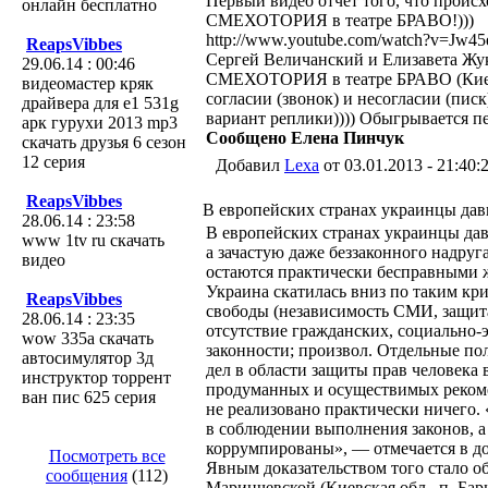
Первый видео отчет того, что проис
онлайн бесплатно
СМЕХОТОРИЯ в театре БРАВО!)))
http://www.youtube.com/watch?v=Jw4
ReapsVibbes
Сергей Величанский и Елизавета Жу
29.06.14 : 00:46
СМЕХОТОРИЯ в театре БРАВО (Киев)
видеомастер кряк
согласии (звонок) и несогласии (пис
драйвера для e1 531g
вариант реплики)))) Обыгрывается пе
арк гурухи 2013 mp3
Сообщено Елена Пинчук
скачать друзья 6 сезон
12 серия
Добавил
Lexa
от 03.01.2013 - 21:40:
ReapsVibbes
В европейских странах украинцы дав
28.06.14 : 23:58
В европейских странах украинцы дав
www 1tv ru скачать
а зачастую даже беззаконного надру
видео
остаются практически бесправными ж
Украина скатилась вниз по таким кр
ReapsVibbes
свободы (независимость СМИ, защита
28.06.14 : 23:35
отсутствие гражданских, социально-
wow 335а скачать
законности; произвол. Отдельные п
автосимулятор 3д
дел в области защиты прав человека 
инструктор торрент
продуманных и осуществимых реком
ван пис 625 серия
не реализовано практически ничего
в соблюдении выполнения законов, а
коррумпированы», — отмечается в д
Посмотреть все
Явным доказательством того стало 
сообщения
(112)
Маринчевской (Киевская обл., п. Ба