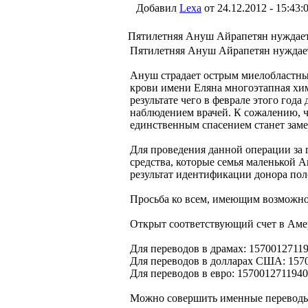
Добавил
Lexa
от 24.12.2012 - 15:43:
Пятилетняя Ануш Айрапетян нуждае
Пятилетняя Ануш Айрапетян нуждае
Ануш страдает острым миелобластны
крови имени Еляна многоэтапная хи
результате чего в феврале этого года
наблюдением врачей. К сожалению, ч
единственным спасением станет заме
Для проведения данной операции за
средства, которые семья маленькой А
результат идентификации донора по
Просьба ко всем, имеющим возможнос
Открыт соответствующий счет в Аме
Для переводов в драмах: 1570012711
Для переводов в долларах США: 157
Для переводов в евро: 157001271194
Можно совершить именные переводы