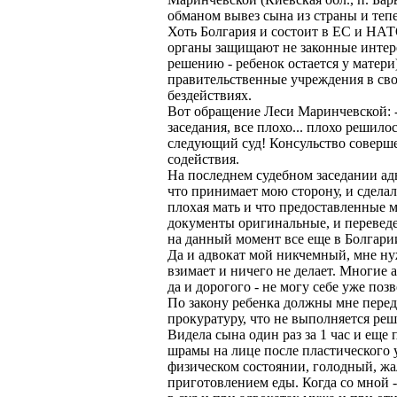
обманом вывез сына из страны и тепе
Хоть Болгария и состоит в ЕС и НАТ
органы защищают не законные интер
решению - ребенок остается у матери
правительственные учреждения в сво
бездействиях.
Вот обращение Леси Маринчевской: -
заседания, все плохо... плохо решилос
следующий суд! Консульство соверше
содействия.
На последнем судебном заседании ад
что принимает мою сторону, и сделал
плохая мать и что предоставленные 
документы оригинальные, и переведе
на данный момент все еще в Болгари
Да и адвокат мой никчемный, мне нуж
взимает и ничего не делает. Многие 
да и дорогого - не могу себе уже позв
По закону ребенка должны мне перед
прокуратуру, что не выполняется реше
Видела сына один раз за 1 час и еще 
шрамы на лице после пластического 
физическом состоянии, голодный, жал
приготовлением еды. Когда со мной - 