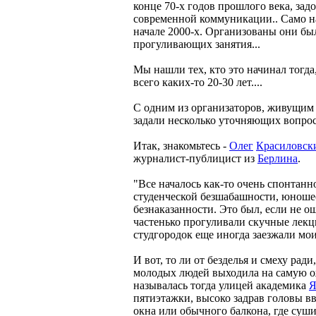
конце 70-х годов прошлого века, зад
современной коммуникации.. Само н
начале 2000-х. Организованы они бы
прогуливающих занятия...
Мы нашли тех, кто это начинал тогда,
всего каких-то 20-30 лет....
С одним из организаторов, живущим
задали несколько уточняющих вопрос
Итак, знакомьтесь -
Олег
Красиловск
журналист-публицист из
Берлина
.
"Все началось как-то очень спонтанно
студенческой безшабашности, юноше
безнаказанности. Это был, если не 
частенько прогуливали скучные лекци
студгородок еще иногда заезжали мои
И вот, то ли от безделья и смеху рад
молодых людей выходила на самую о
называлась тогда улицей академика
Я
пятиэтажки, высоко задрав головы в
окна или обычного балкона, где суши