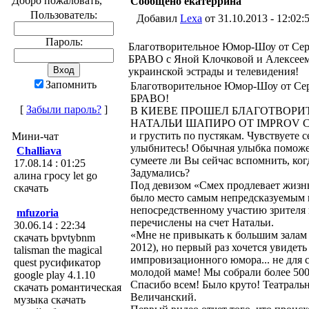
Добро пожаловать,
Сообщено екатеррина
Пользователь:
Добавил
Lexa
от 31.10.2013 - 12:02:
Пароль:
Благотворительное Юмор-Шоу от Се
БРАВО с Яной Клочковой и Алексее
украинской эстрады и телевидения!
Запомнить
Благотворительное Юмор-Шоу от С
БРАВО!
[
Забыли пароль?
]
В КИЕВЕ ПРОШЕЛ БЛАГОТВОРИ
НАТАЛЬИ ШАПИРО ОТ IMPROV CLUB!
и грустить по пустякам. Чувствуете 
Мини-чат
улыбнитесь! Обычная улыбка поможе
Challiava
сумеете ли Вы сейчас вспомнить, ког
17.08.14 : 01:25
Задумались?
алина гросу let go
Под девизом «Смех продлевает жизн
скачать
было место самым непредсказуемым 
непосредственному участию зрителя 
mfuzoria
перечислены на счет Натальи.
30.06.14 : 22:34
«Мне не привыкать к большим залам
скачать bpvtybnm
2012), но первый раз хочется увидеть
talisman the magical
импровизационного юмора... не для 
quest русификатор
молодой маме! Мы собрали более 50
google play 4.1.10
Спасибо всем! Было круто! Театральна
скачать романтическая
Величанский.
музыка скачать