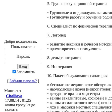
5. Группа оккупационной терапии
• Групповые и индивидуальные активн
• Групповую работу и обучение родит
6. Специалист по физической терапи
7. Логопед
Добро пожаловать,
• развитие лексики и речевой мотори
Пользователь:
• оромоторическая стимуляция.
Пароль:
8. дельфинотерапия
9. Ипотерапия
Запомнить
10. Пакет обслуживания санатория
[
Забыли пароль?
]
в бесплатное медицинское обслужива
• наблюдающие врачи (невропатолог, т
Мини-чат
• дежурные врачи и медсестры
Challiava
• ванны эвкалиптовые, сосновые и др
17.08.14 : 01:25
• ванны из магнитного песка (соглас
алина гросу let go
• лфк и массажи местных специалист
скачать
• физио-кабинет (електро и фонофоре