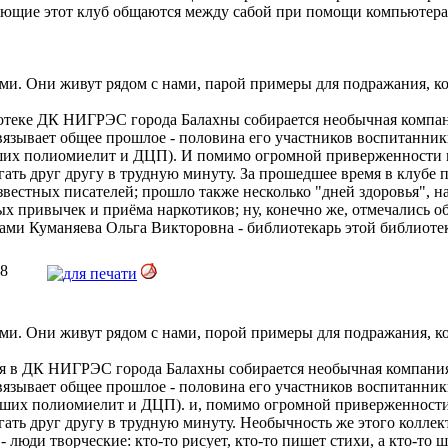
ающие этот клуб общаются между сабой при помощи компьютера,
и. Они живут рядом с нами, парой примеры для подражания, ко
блиотеке ДК НИГРЭС города Балахны собирается необычная комп
вязывает общее прошлое - половина его участников воспитанни
ёсших полиомиелит и ДЦП). И помимо огромной приверженности 
гать друг другу в трудную минуту. За прошедшее время в клубе 
естных писателей; прошло также несколько "дней здоровья", н
ых привычек и приёма наркотиков; ну, конечно же, отмечались 
ами Куманяева Ольга Викторовна - библиотекарь этой библиоте
58
и. Они живут рядом с нами, порой примеры для подражания, ко
йся в ДК НИГРЭС города Балахны собирается необычная компан
вязывает общее прошлое - половина его участников воспитанни
ёсших полиомиелит и ДЦП). и, помимо огромной приверженности
гать друг другу в трудную минуту. Необычность же этого коллект
 люди творческие: кто-то рисует, кто-то пишет стихи, а кто-то 