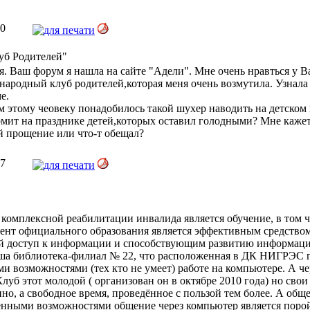
50
уб Родителей"
я. Ваш форум я нашла на сайте "Адели". Мне очень нравться у В
ародный клуб родителей,которая меня очень возмутила. Узнала
е.
м этому чеовеку понадобилось такой шухер наводить на детском
мит на празднике детей,которых оставил голодными? Мне кажет
ей прощение или что-т обещал?
27
комплексной реабилитации инвалида является обучение, в том 
ент официального образования является эффективным средство
й доступ к информации и способствующим развитию информаци
аша библиотека-филиал № 22, что расположенная в ДК НИГРЭС г
ыми возможностями (тех кто не умеет) работе на компьютере. А че
луб этот молодой ( организован он в октябре 2010 года) но свои
но, а свободное время, проведённое с пользой тем более. А обще
ченными возможностями общение через компьютер является пор