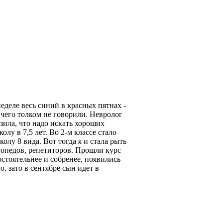
еделе весь синий в красных пятнах -
и чего толком не говорили. Невролог
азила, что надо искать хороших
лу в 7,5 лет. Во 2-м классе стало
лу 8 вида. Вот тогда я и стала рыть
гопедов, репетиторов. Прошли курс
стоятельнее и собренее, появились
 зато в сентябре сын идет в