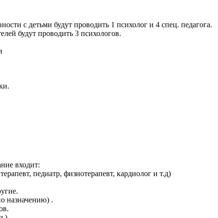
ости с детьми будут проводить 1 психолог и 4 спец. педагога.
елей будут проводить 3 психологов.
и
ки.
ние входит:
ерапевт, педиатр, физиотерапевт, кардиолог и т.д)
угие.
но назначению) .
ов.
з )