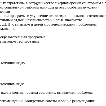
ных стратегий» в сотрудничестве с черноморским санаторием в
ихо-социальной реабилитации для детей с особыми нуждами»
недели
онной программы: улучшение психо-эмоционального состояния д
тивный отдых, независимость и новые знакомства.
с ДЦП, с аутизмом и детей с ортопедическими проблемами.
уживание:
-образовательная программа
ка методом тестирования
исьменном виде.
исьменном виде.
 вход в контакт, оценка состояния, выделения проблемы.
 рекомендаций. Конкретные советы и общие рекомендации.