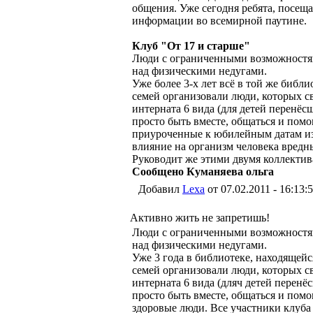
общения. Уже сегодня ребята, посещ
информации во всемирной паутине.
Клуб "От 17 и старше"
Люди с ограниченными возможностям
над физическими недугами.
Уже более 3-х лет всё в той же би
семей организовали люди, которых с
интерната 6 вида (для детей перен
просто быть вместе, общаться и помо
приуроченные к юбилейным датам изв
влияние на организм человека вредн
Руководит же этими двумя коллектив
Сообщено Куманяева ольга
Добавил
Lexa
от 07.02.2011 - 16:13:
Активно жить не запретишь!
Люди с ограниченными возможностям
над физическими недугами.
Уже 3 года в библиотеке, находяще
семей организовали люди, которых с
интерната 6 вида (дляч детей перен
просто быть вместе, общаться и помо
здоровые люди. Все участники клуба -