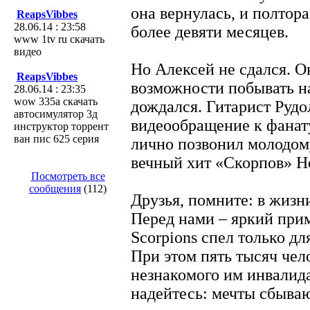
она вернулась, и полтора
ReapsVibbes
28.06.14 : 23:58
более девяти месяцев.
www 1tv ru скачать
видео
Но Алексей не сдался. О
ReapsVibbes
возможности побывать н
28.06.14 : 23:35
wow 335а скачать
дождался. Гитарист Руд
автосимулятор 3д
видеообращение к фанату
инструктор торрент
ван пис 625 серия
лично позвонил молодому
вечный хит «Скорпов» Hol
Посмотреть все
сообщения
(112)
Друзья, помните: в жизн
Перед нами – яркий прим
Scorpions спел только дл
При этом пять тысяч чел
незнакомого им инвалида.
надейтесь: мечты сбыва