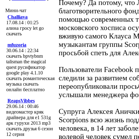
Почему? Да потому, что 
благотворительного фонд
Мини-чат
Challiava
помощью современных т
17.08.14 : 01:25
московского хосписа ос
алина гросу let go
скачать
вживую самого Клауса М
музыкантам группы Scorp
mfuzoria
30.06.14 : 22:34
просьбой спеть для Алек
скачать bpvtybnm
talisman the magical
quest русификатор
Пользователи Facebook п
google play 4.1.10
следили за развитием со
скачать романтическая
музыка скачать
переопубликовали прось
онлайн бесплатно
услышали менеджера фо
ReapsVibbes
29.06.14 : 00:46
Супруга Алексея Анички
видеомастер кряк
драйвера для e1 531g
Scorpions всю жизнь под
арк гурухи 2013 mp3
человека, в 14 лет забол
скачать друзья 6 сезон
12 серия
волевой человек сумел по