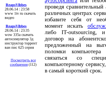
аутосорсинга
или техоб
ReapsVibbes
проведя сравнительный 
28.06.14 : 23:58
различных центрах серв
www 1tv ru скачать
видео
избавите себя от нео
момент искать
обслуж
ReapsVibbes
28.06.14 : 23:35
либо IT-outsourcing,
wow 335а скачать
договор на абонентск
автосимулятор 3д
инструктор торрент
предложенный на выг
ван пис 625 серия
поломки компьютера
связаться со специ
Посмотреть все
компьютерному сервису,
сообщения
(112)
в самый короткий срок.