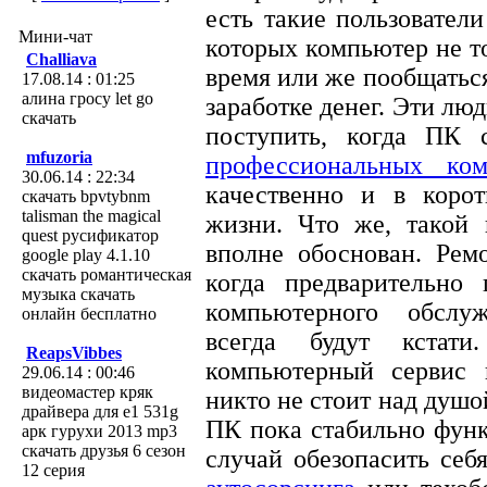
есть такие пользовател
Мини-чат
которых компьютер не т
Challiava
время или же пообщатьс
17.08.14 : 01:25
алина гросу let go
заработке денег. Эти лю
скачать
поступить, когда ПК 
mfuzoria
профессиональных ком
30.06.14 : 22:34
качественно и в коро
скачать bpvtybnm
talisman the magical
жизни. Что же, такой 
quest русификатор
вполне обоснован. Рем
google play 4.1.10
скачать романтическая
когда предварительно
музыка скачать
компьютерного обслу
онлайн бесплатно
всегда будут кстат
ReapsVibbes
компьютерный сервис в
29.06.14 : 00:46
видеомастер кряк
никто не стоит над душой
драйвера для e1 531g
ПК пока стабильно функ
арк гурухи 2013 mp3
скачать друзья 6 сезон
случай обезопасить себ
12 серия