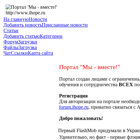
На главную
Новости
Добавить новость
Присланные новости
Статьи
Добавить статью
Категории
Форум
Загрузки
Файлы
Загрузка
Чат
Ссылки
Карта сайта
Портал "Мы - вместе!"
Портал создан лицами с ограниченн
обучения и сотрудничества
ВСЕХ
по
Регистрация
Для авторизации на портале необход
forum.ihope.ru
, приватно связаться с
Добро пожаловать!
Первый FlashMob придумали в Украин
Удивительно, но факт - первые флэш