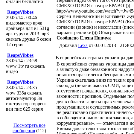
Первый видео отчет того, что проис
онлайн бесплатно
СМЕХОТОРИЯ в театре БРАВО!)))
http://www.youtube.com/watch?v=Jw4
ReapsVibbes
Сергей Величанский и Елизавета Жу
29.06.14 : 00:46
СМЕХОТОРИЯ в театре БРАВО (Киев)
видеомастер кряк
согласии (звонок) и несогласии (пис
драйвера для e1 531g
вариант реплики)))) Обыгрывается пе
арк гурухи 2013 mp3
Сообщено Елена Пинчук
скачать друзья 6 сезон
12 серия
Добавил
Lexa
от 03.01.2013 - 21:40:
ReapsVibbes
В европейских странах украинцы дав
28.06.14 : 23:58
В европейских странах украинцы дав
www 1tv ru скачать
а зачастую даже беззаконного надру
видео
остаются практически бесправными ж
Украина скатилась вниз по таким кр
ReapsVibbes
свободы (независимость СМИ, защита
28.06.14 : 23:35
отсутствие гражданских, социально-
wow 335а скачать
законности; произвол. Отдельные п
автосимулятор 3д
дел в области защиты прав человека 
инструктор торрент
продуманных и осуществимых реком
ван пис 625 серия
не реализовано практически ничего
в соблюдении выполнения законов, а
коррумпированы», — отмечается в д
Посмотреть все
Явным доказательством того стало 
сообщения
(112)
Маринчевской (Киевская обл., п. Ба