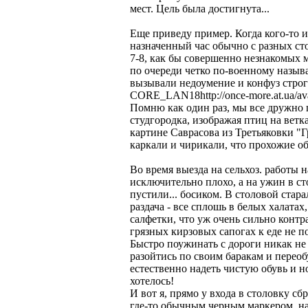
мест. Цель была достигнута...
Еще приведу пример. Когда кого-то и
назначенный час обычно с разных ст
7-8, как бы совершенно незнакомых 
по очереди четко по-военному назыв
вызывали недоумение и конфуз строго
CORE_LAN18http://once-more.at.ua/ava
Помню как один раз, мы все дружно 
студгородка, изображая птиц на ветк
картине Саврасова из Третьяковки "Г
каркали и чирикали, что прохожие о
Во время выезда на сельхоз. работы н
исключительно плохо, а на ужин в сто
пустили... босиком. В столовой стар
раздача - все сплошь в белых халата
салфетки, что уж очень сильно конт
грязных кирзовых сапогах к еде не по
Быстро поужинать с дороги никак не
разойтись по своим баракам и переоб
естественно надеть чистую обувь и но
хотелось!
И вот я, прямо у входа в столовку с
где-то обычным черным маркером, на