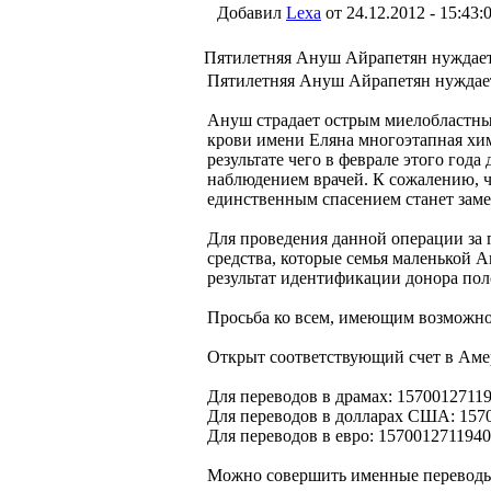
Добавил
Lexa
от 24.12.2012 - 15:43:
Пятилетняя Ануш Айрапетян нуждае
Пятилетняя Ануш Айрапетян нуждае
Ануш страдает острым миелобластны
крови имени Еляна многоэтапная хи
результате чего в феврале этого года
наблюдением врачей. К сожалению, ч
единственным спасением станет заме
Для проведения данной операции за
средства, которые семья маленькой А
результат идентификации донора по
Просьба ко всем, имеющим возможнос
Открыт соответствующий счет в Аме
Для переводов в драмах: 1570012711
Для переводов в долларах США: 157
Для переводов в евро: 157001271194
Можно совершить именные переводы