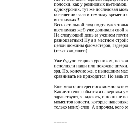
полоски, как у резиновых вьетнамок
однокурсник, тут же последовал мое
освещению зала и темному времени су
вьетнамках!!!
Весь остальной люд подтянулся тольк
вьетнамках же!) уже допивали свой к
На следующий день за ужином почти 
разноцветных! Ну а в местном стройо
целой дюжины фломастеров, гэдеэро
(текст сокращен)
Уже будучи старшекурсником, нескол
исполняли наши или похожие штуки, -
зря. Но, конечно же, с нынешним ма
сравнивать не приходится. Но ведь 
Еще много интересного можно вспомн
Какие-то еще события я наверняка у
здравствуют, я надеюсь, и по ныне в
моментов юности, которые наверняка
только моих) слов. А впрочем, кого эт
=====