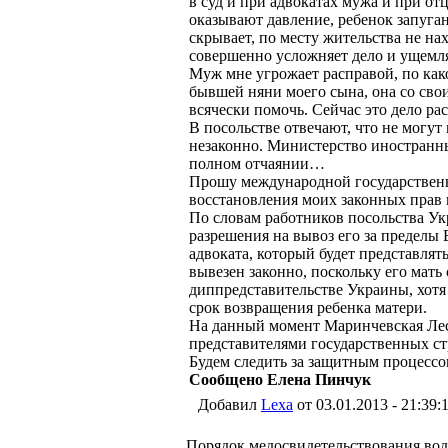
в суд и при адвокатах мужа и при отц
оказывают давление, ребенок запуган
скрывает, по месту жительства не на
совершенно усложняет дело и ущемля
Муж мне угрожает расправой, по как
бывшей няни моего сына, она со сво
всячески помочь. Сейчас это дело ра
В посольстве отвечают, что не могут 
незаконно. Министерство иностранных
полном отчаянии…
Прошу международной государственн
восстановления моих законных прав и
По словам работников посольства Укр
разрешения на вывоз его за пределы
адвоката, который будет представлят
вывезен законно, поскольку его мать 
диппредставительстве Украины, хотя
срок возвращения ребенка матери.
На данный момент Маринчевская Лес
представителями государственных стр
Будем следить за защитным процессо
Сообщено Елена Пинчук
Добавил
Lexa
от 03.01.2013 - 21:39:
Порядок медосвидетельствования вод