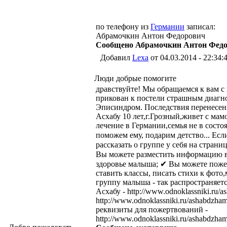
по телефону из
Германии
записал:
Абрамочкин Антон Федорович
Сообщено Абрамочкин Антон Фед
Добавил
Lexa
от 04.03.2014 - 22:34:
Люди добрые помогите
дравствуйте! Мы обращаемся к вам с 
прикован к постели страшным диагн
Эписиндром. Последствия перенесен
Асхабу 10 лет,г.Грозный,живет с мам
лечение в Германии,семья не в состо
поможем ему, подарим детство... Есл
рассказать о группе у себя на стран
Вы можете разместить информацию в
здоровье малыша; ✔ Вы можете поже
ставить классы, писать стихи к фото,
группу малыша - так распростран
Асхабу - http://www.odnoklassniki.ru
http://www.odnoklassniki.ru/ashabdzh
реквизиты для пожертвований -
http://www.odnoklassniki.ru/ashabdzh