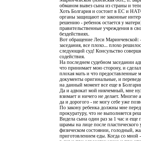
обманом вывез сына из страны и тепе
Хоть Болгария и состоит в ЕС и НАТ
органы защищают не законные интер
решению - ребенок остается у матери
правительственные учреждения в сво
бездействиях.
Вот обращение Леси Маринчевской: -
заседания, все плохо... плохо решилос
следующий суд! Консульство соверше
содействия.
На последнем судебном заседании ад
что принимает мою сторону, и сделал
плохая мать и что предоставленные 
документы оригинальные, и переведе
на данный момент все еще в Болгари
Да и адвокат мой никчемный, мне нуж
взимает и ничего не делает. Многие 
да и дорогого - не могу себе уже позв
По закону ребенка должны мне перед
прокуратуру, что не выполняется реше
Видела сына один раз за 1 час и еще 
шрамы на лице после пластического 
физическом состоянии, голодный, жал
приготовлением еды. Когда со мной - 