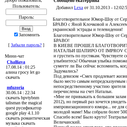
Добро пожаловать,
Сообщено екатеррина
Пользователь:
Добавил
Lexa
от 31.10.2013 - 12:02:
Пароль:
Благотворительное Юмор-Шоу от Се
БРАВО с Яной Клочковой и Алексее
украинской эстрады и телевидения!
Запомнить
Благотворительное Юмор-Шоу от С
БРАВО!
[
Забыли пароль?
]
В КИЕВЕ ПРОШЕЛ БЛАГОТВОРИ
НАТАЛЬИ ШАПИРО ОТ IMPROV CLUB!
и грустить по пустякам. Чувствуете 
Мини-чат
улыбнитесь! Обычная улыбка поможе
Challiava
сумеете ли Вы сейчас вспомнить, ког
17.08.14 : 01:25
Задумались?
алина гросу let go
Под девизом «Смех продлевает жизн
скачать
было место самым непредсказуемым 
непосредственному участию зрителя 
mfuzoria
перечислены на счет Натальи.
30.06.14 : 22:34
«Мне не привыкать к большим залам
скачать bpvtybnm
2012), но первый раз хочется увидеть
talisman the magical
импровизационного юмора... не для 
quest русификатор
молодой маме! Мы собрали более 50
google play 4.1.10
Спасибо всем! Было круто! Театральна
скачать романтическая
Величанский.
музыка скачать