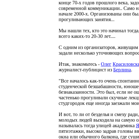
конце 70-х годов прошлого века, зад
современной коммуникации.. Само н
начале 2000-х. Организованы они бы
прогуливающих занятия...
Мы нашли тех, кто это начинал тогда,
всего каких-то 20-30 лет....
С одним из организаторов, живущим
задали несколько уточняющих вопрос
Итак, знакомьтесь -
Олег
Красиловск
журналист-публицист из
Берлина
.
"Все началось как-то очень спонтанно
студенческой безшабашности, юноше
безнаказанности. Это был, если не 
частенько прогуливали скучные лекци
студгородок еще иногда заезжали мои
И вот, то ли от безделья и смеху рад
молодых людей выходила на самую о
называлась тогда улицей академика
Я
пятиэтажки, высоко задрав головы в
окна или обычного балкона, где суши