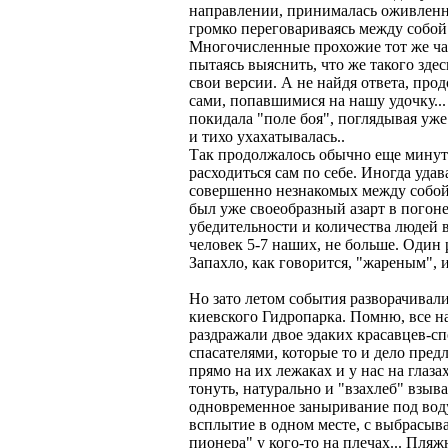
направлении, принималась оживленно
громко переговариваясь между собой
Многочисленные прохожие тот же ча
пытаясь выяснить, что же такого зде
свои версии. А не найдя ответа, про
сами, попавшимися на нашу удочку...
покидала "поле боя", поглядывая уже
и тихо ухахатывалась..
Так продолжалось обычно еще минут 
расходиться сам по себе. Иногда удав
совершенно незнакомых между собой 
был уже своеобразный азарт в погоне 
убедительности и количества людей 
человек 5-7 наших, не больше. Один 
Запахло, как говорится, "жареным", 
Но зато летом события разворачивал
киевского Гидропарка. Помню, все н
раздражали двое эдаких красавцев-с
спасателями, которые то и дело пре
прямо на их лежаках и у нас на глаза
тонуть, натурально и "взахлеб" взыв
одновременное заныривание под воду
всплытие в одном месте, с выбрасыв
пионера" у кого-то на плечах... Пля