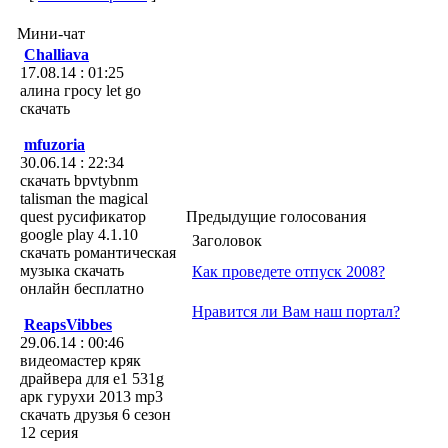
Мини-чат
Challiava
17.08.14 : 01:25
алина гросу let go
скачать
mfuzoria
30.06.14 : 22:34
скачать bpvtybnm
talisman the magical
quest русификатор
Предыдущие голосования
google play 4.1.10
Заголовок
скачать романтическая
музыка скачать
Как проведете отпуск 2008?
онлайн бесплатно
Нравится ли Вам наш портал?
ReapsVibbes
29.06.14 : 00:46
видеомастер кряк
драйвера для e1 531g
арк гурухи 2013 mp3
скачать друзья 6 сезон
12 серия