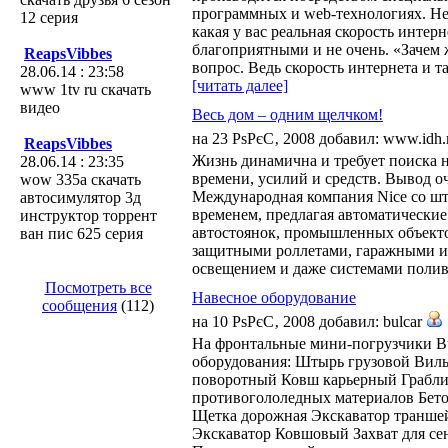
программных и web-технологиях. Нес
12 серия
какая у вас реальная скорость инте
благоприятными и не очень. «Зачем 
ReapsVibbes
вопрос. Ведь скорость интернета и та
28.06.14 : 23:58
[читать далее]
www 1tv ru скачать
видео
Весь дом – одним щелчком!
на 23 РѕРєС‚ 2008 добавил: www.idh
ReapsVibbes
Жизнь динамична и требует поиска
28.06.14 : 23:35
времени, усилий и средств. Вывод о
wow 335а скачать
Международная компания Nice со шта
автосимулятор 3д
временем, предлагая автоматические
инструктор торрент
автостоянок, промышленных объекто
ван пис 625 серия
защитными роллетами, гаражными и
освещением и даже системами полив
Посмотреть все
Навесное оборудование
сообщения
(112)
на 10 РѕРєС‚ 2008 добавил: bulcar
На фронтальные мини-погрузчики Bu
оборудования: Штырь грузовой Вилы
поворотный Ковш карьерный Грабли
противогололедных материалов Бет
Щетка дорожная Экскаватор транше
Экскаватор Ковшовый Захват для се