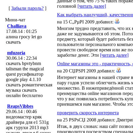
данные о том, что 75 % таких пораж
головной
[читать далее]
[
Забыли пароль?
]
Как выбрать наилучший, качествен
Мини-чат
на 15 С„РµРІ 2009 добавил:
Challiava
Многим трудно представить, что их 
17.08.14 : 01:25
даже не задумываются об этом. Пото
алина гросу let go
предмету, который будет работать без
скачать
пользователи персонального компьют
провести свободное время или же п
mfuzoria
заработке денег. Эти
[читать далее]
30.06.14 : 22:34
скачать bpvtybnm
Online магазины это - практичность,
talisman the magical
на 20 СЏРЅРІ 2009 добавил:
quest русификатор
Интернет магазины в нашей стране во
google play 4.1.10
пару годов успели облегчить жизнь
скачать романтическая
множество. В нижеприведённой стат
музыка скачать
преимущества оnline магазинов пер
онлайн бесплатно
что у вас появилась потребность куп
приевшемся нам магазине. Чтобы эт
ReapsVibbes
29.06.14 : 00:46
проверить скорость интернета
видеомастер кряк
на 25 РЅРѕСЏ 2008 добавил: Дмитр
драйвера для e1 531g
Итак, в двух словах: наш сайт позво
арк гурухи 2013 mp3
производится посредством специаль
скачать друзья 6 сезон