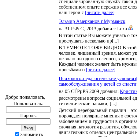
специализированную службу такси дл
собственном опыте пережив все сло
наш герой с
[читать далее]
Эльмир Амерханов г.Мурманск
на 31 РѕРєС‚ 2013 добавил: Lexa
В этой статье Вы можете узнать о то
прослушать несколько пр[...]
В ТЕМНОТЕ ТОЖЕ ВИДНО В этой стат
человек, лишенный зрения, может ук
не знаю ни одного слепого, хромого,
Каждый человек желает быть нужны
просьбами о
[читать далее]
Психолого-педагогические условия 
самообслуживания у детей со спаст
на 05 СЃРµРЅ 2009 добавил:
Кристи
Добро пожаловать,
рассмотрены вопросы социальной ад
Пользователь:
гигиенические навыки, [...]
Детский церебральный паралич – это
Пароль:
порождает полярные мнения о состоя
заболеванием и трудности в органи
сложная патология развития, обусл
двигательных отделов центральной 
Запомнить