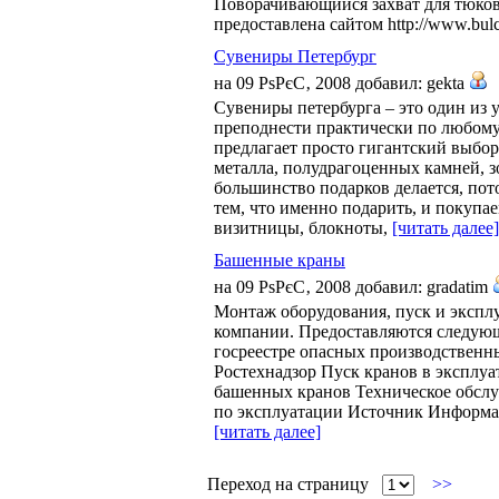
Поворачивающийся захват для тюко
предоставлена сайтом http://www.bulc
Сувениры Петербург
на 09 РѕРєС‚ 2008 добавил: gekta
Сувениры петербурга – это один из
преподнести практически по любому
предлагает просто гигантский выбор
металла, полудрагоценных камней, з
большинство подарков делается, пот
тем, что именно подарить, и покупа
визитницы, блокноты,
[читать далее]
Башенные краны
на 09 РѕРєС‚ 2008 добавил: gradatim
Монтаж оборудования, пуск и экспл
компании. Предоставляются следующ
госреестре опасных производственн
Ростехнадзор Пуск кранов в эксплуа
башенных кранов Техническое обслу
по эксплуатации Источник Информация
[читать далее]
Переход на страницу
>>