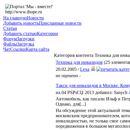
На главную
Новости
Добавить новость
Присланные новости
Статьи
Добавить статью
Категории
Форум
Загрузки
Файлы
Загрузка
Чат
Ссылки
Карта сайта
Категория контента Техника для инв
Техника для инвалидов
(25 элемента(
20.02.2005 /
Lexa
не оценено -
Такси для инвалидов в Москве. Кому
на 04 РЅРѕСЏ 2013 добавил: Sanych
Автомобиль, как писали Ильф и Петр
Однако, для[...]
На обсуждение этой актуальной темы
московским предпринимателем, кот
инвалидностью, не только смог само
передвижения в большом мегаполисе,