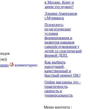
в Москве. Кому и
зачем это нужно?
Эльмир Амерханов
г.Мурманск
Психолого-
педагогические
условия
формирования и
развития навыков
самообслуживания у
детей со спастической
алидов
формой ДЦП.
ов))
Как выбрать
комментарии:
наилучший,
качественный и
быстрый ремонт ПК?
Online магазины это -
практичность,
скорость и
универсальность
Меню контента :