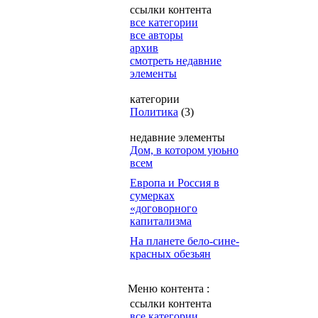
ссылки контента
все категории
все авторы
архив
смотреть недавние
элементы
категории
Политика
(3)
недавние элементы
Дом, в котором уюьно
всем
Европа и Россия в
сумерках
«договорного
капитализма
На планете бело-сине-
красных обезьян
Меню контента :
ссылки контента
все категории