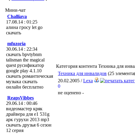
Мини-чат
Challiava
17.08.14 : 01:25
алина гросу let go
скачать
mfuzoria
30.06.14 : 22:34
скачать bpvtybnm
talisman the magical
quest русификатор
Категория контента Техника для инв
google play 4.1.10
Техника для инвалидов
(25 элемента(
скачать романтическая
20.02.2005 /
Lexa
музыка скачать
0
онлайн бесплатно
не оценено -
ReapsVibbes
29.06.14 : 00:46
видеомастер кряк
драйвера для e1 531g
арк гурухи 2013 mp3
скачать друзья 6 сезон
12 серия