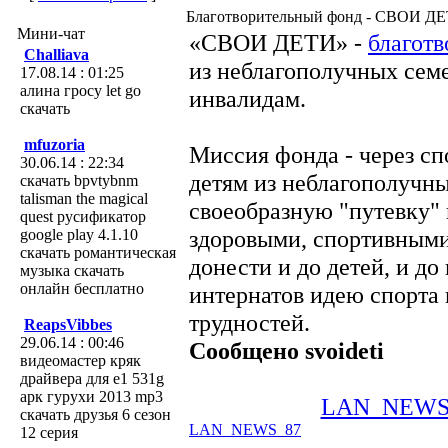
Благотворительный фонд - СВОИ Д
Мини-чат
«СВОИ ДЕТИ» -
благот
Challiava
из неблагополучных семе
17.08.14 : 01:25
алина гросу let go
инвалидам.
скачать
mfuzoria
Миссия фонда - через сп
30.06.14 : 22:34
детям из неблагополучны
скачать bpvtybnm
talisman the magical
своеобразную "путевку" 
quest русификатор
здоровыми, спортивными
google play 4.1.10
скачать романтическая
донести и до детей, и д
музыка скачать
онлайн бесплатно
интернатов идею спорта
трудностей.
ReapsVibbes
29.06.14 : 00:46
Сообщено svoideti
видеомастер кряк
драйвера для e1 531g
арк гурухи 2013 mp3
LAN_NEWS
скачать друзья 6 сезон
LAN_NEWS_87
12 серия