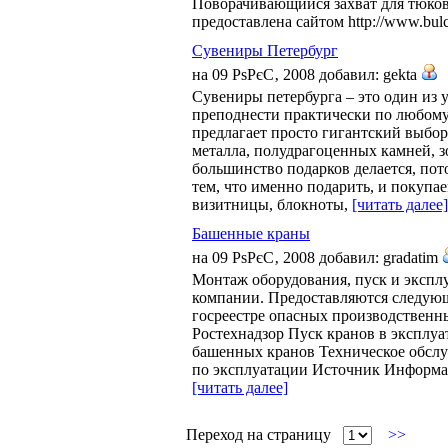
Поворачивающийся захват для тюко
предоставлена сайтом http://www.bulc
Сувениры Петербург
на 09 РѕРєС‚ 2008 добавил: gekta
Сувениры петербурга – это один из
преподнести практически по любому
предлагает просто гигантский выбор
металла, полудрагоценных камней, з
большинство подарков делается, пот
тем, что именно подарить, и покупа
визитницы, блокноты,
[читать далее]
Башенные краны
на 09 РѕРєС‚ 2008 добавил: gradatim
Монтаж оборудования, пуск и экспл
компании. Предоставляются следующ
госреестре опасных производственн
Ростехнадзор Пуск кранов в эксплуа
башенных кранов Техническое обслу
по эксплуатации Источник Информация
[читать далее]
Переход на страницу
>>