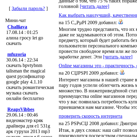
данные о том, что 75 % таких пораж
головной
[читать далее]
[
Забыли пароль?
]
Как выбрать наилучший, качествен
Мини-чат
на 15 С„РµРІ 2009 добавил:
Challiava
Многим трудно представить, что их 
17.08.14 : 01:25
даже не задумываются об этом. Пото
алина гросу let go
предмету, который будет работать без
скачать
пользователи персонального компьют
провести свободное время или же п
mfuzoria
заработке денег. Эти
[читать далее]
30.06.14 : 22:34
скачать bpvtybnm
Online магазины это - практичность,
talisman the magical
на 20 СЏРЅРІ 2009 добавил:
quest русификатор
Интернет магазины в нашей стране во
google play 4.1.10
пару годов успели облегчить жизнь
скачать романтическая
множество. В нижеприведённой стат
музыка скачать
преимущества оnline магазинов пер
онлайн бесплатно
что у вас появилась потребность куп
приевшемся нам магазине. Чтобы эт
ReapsVibbes
29.06.14 : 00:46
проверить скорость интернета
видеомастер кряк
на 25 РЅРѕСЏ 2008 добавил: Дмитр
драйвера для e1 531g
Итак, в двух словах: наш сайт позво
арк гурухи 2013 mp3
производится посредством специаль
скачать друзья 6 сезон