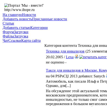
На главную
Новости
Добавить новость
Присланные новости
Статьи
Добавить статью
Категории
Форум
Загрузки
Файлы
Загрузка
Чат
Ссылки
Карта сайта
Категория контента Техника для инв
Техника для инвалидов
(25 элемента(
20.02.2005 /
Lexa
не оценено -
Такси для инвалидов в Москве. Кому
на 04 РЅРѕСЏ 2013 добавил: Sanych
Автомобиль, как писали Ильф и Петр
Однако, для[...]
На обсуждение этой актуальной темы
московским предпринимателем, кот
инвалидностью, не только смог само
передвижения в большом мегаполисе,