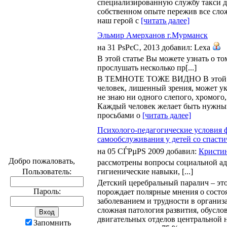
специализированную службу такси дл
собственном опыте пережив все сло
наш герой с
[читать далее]
Эльмир Амерханов г.Мурманск
на 31 РѕРєС‚ 2013 добавил: Lexa
В этой статье Вы можете узнать о то
прослушать несколько пр[...]
В ТЕМНОТЕ ТОЖЕ ВИДНО В этой стат
человек, лишенный зрения, может ук
не знаю ни одного слепого, хромого,
Каждый человек желает быть нужны
просьбами о
[читать далее]
Психолого-педагогические условия 
самообслуживания у детей со спаст
на 05 СЃРµРЅ 2009 добавил:
Кристи
Добро пожаловать,
рассмотрены вопросы социальной ад
Пользователь:
гигиенические навыки, [...]
Детский церебральный паралич – это
Пароль:
порождает полярные мнения о состоя
заболеванием и трудности в органи
сложная патология развития, обусл
двигательных отделов центральной 
Запомнить