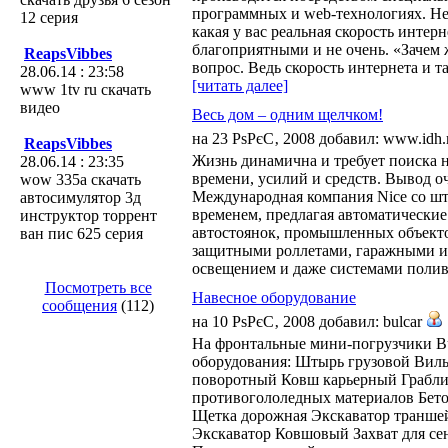
программных и web-технологиях. Нес
12 серия
какая у вас реальная скорость инте
благоприятными и не очень. «Зачем 
ReapsVibbes
вопрос. Ведь скорость интернета и та
28.06.14 : 23:58
[читать далее]
www 1tv ru скачать
видео
Весь дом – одним щелчком!
на 23 РѕРєС‚ 2008 добавил: www.idh
ReapsVibbes
Жизнь динамична и требует поиска
28.06.14 : 23:35
времени, усилий и средств. Вывод о
wow 335а скачать
Международная компания Nice со шта
автосимулятор 3д
временем, предлагая автоматические
инструктор торрент
автостоянок, промышленных объекто
ван пис 625 серия
защитными роллетами, гаражными и
освещением и даже системами полив
Посмотреть все
Навесное оборудование
сообщения
(112)
на 10 РѕРєС‚ 2008 добавил: bulcar
На фронтальные мини-погрузчики Bu
оборудования: Штырь грузовой Вилы
поворотный Ковш карьерный Грабли
противогололедных материалов Бет
Щетка дорожная Экскаватор транше
Экскаватор Ковшовый Захват для се