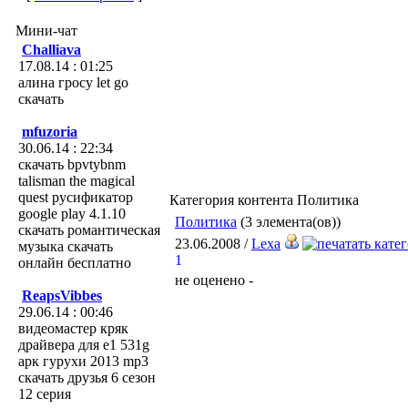
Мини-чат
Challiava
17.08.14 : 01:25
алина гросу let go
скачать
mfuzoria
30.06.14 : 22:34
скачать bpvtybnm
talisman the magical
quest русификатор
Категория контента Политика
google play 4.1.10
Политика
(3 элемента(ов))
скачать романтическая
23.06.2008 /
Lexa
музыка скачать
1
онлайн бесплатно
не оценено -
ReapsVibbes
29.06.14 : 00:46
видеомастер кряк
драйвера для e1 531g
арк гурухи 2013 mp3
скачать друзья 6 сезон
12 серия