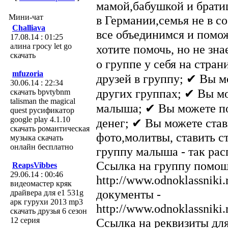
мамой,бабушкой и брати
Мини-чат
в Германии,семья не в со
Challiava
все объединимся и помож
17.08.14 : 01:25
алина гросу let go
хотите помочь, но не зн
скачать
о группе у себя на стра
mfuzoria
друзей в группу; ✔ Вы 
30.06.14 : 22:34
других группах; ✔ Вы мо
скачать bpvtybnm
talisman the magical
малыша; ✔ Вы можете по
quest русификатор
google play 4.1.10
денег; ✔ Вы можете став
скачать романтическая
фото,молитвы, ставить ст
музыка скачать
онлайн бесплатно
группу малыша - так р
Ссылка на группу помощ
ReapsVibbes
29.06.14 : 00:46
http://www.odnoklassniki
видеомастер кряк
документы -
драйвера для e1 531g
арк гурухи 2013 mp3
http://www.odnoklassnik
скачать друзья 6 сезон
12 серия
Ссылка на реквизиты дл