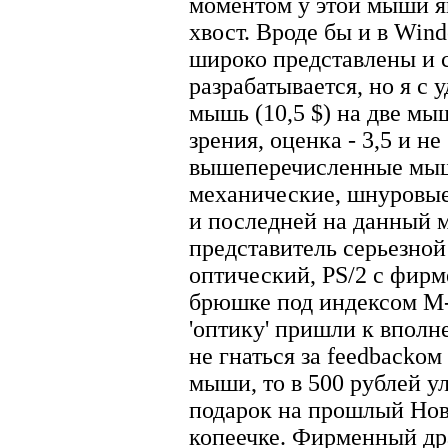
моментом у этой мыши я
хвост. Вроде бы и в Wi
широко представлены и 
разрабатывается, но я с 
мышь (10,5 $) на две мыш
зрения, оценка - 3,5 и не
вышеперечисленные мыш
механические, шнуровые
и последней на данный 
представитель серьезной
оптический, PS/2 с фир
брюшке под индексом M
'оптику' пришли к впол
не гнаться за feedbackом
мыши, то в 500 рублей у
подарок на прошлый Нов
копеечке. Фирменный др