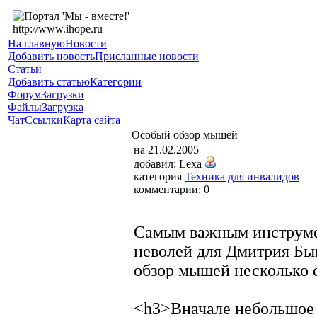
На главную
Новости
Добавить новость
Присланные новости
Статьи
Добавить статью
Категории
Форум
Загрузки
Файлы
Загрузка
Чат
Ссылки
Карта сайта
Особый обзор мышей
на 21.02.2005
добавил: Lexa
категория
Техника для инвалидов
комментарии: 0
Самым важным инструмен
неволей для Дмитрия Бы
обзор мышей несколько 
<h3>Вначале небольшое 