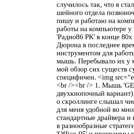
случилось так, что я ста
шейного отдела позвоноч
пишу и работаю на компь
работы на компьютере у 
'Радио86 РК' в конце 80х
Дюрона в последнее вр
инструментом для работы
мышь. Перебывало их у 
мой обзор сих существ с
специфичен. <img src="e1
<br /><br /> 1. Мышь 'G
двухкнопочный вариант).
о скроллинге слышал чи
для меня удобной во мно
стандартные драйвера и 
в разнообразные стратег
'Оffice-95' и программы