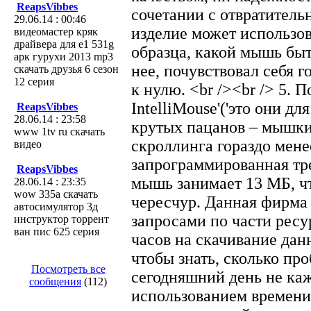
ReapsVibbes
сочетании с отвратител
29.06.14 : 00:46
изделие может использов
видеомастер кряк
драйвера для e1 531g
образца, какой мышь быт
арк гурухи 2013 mp3
нее, почувствовал себя г
скачать друзья 6 сезон
12 серия
к нулю. <br /><br /> 5. 
IntelliMouse'('это они д
ReapsVibbes
28.06.14 : 23:58
крутых пацанов – мышки'
www 1tv ru скачать
скроллинга гораздо мене
видео
запрограммированная тр
ReapsVibbes
мышь занимает 13 МБ, чт
28.06.14 : 23:35
wow 335а скачать
чересчур. Данная фирма
автосимулятор 3д
запросами по части ресу
инструктор торрент
ван пис 625 серия
часов на скачивание данн
чтобы знать, сколько пр
Посмотреть все
сегодняшний день не ка
сообщения
(112)
использованием времени