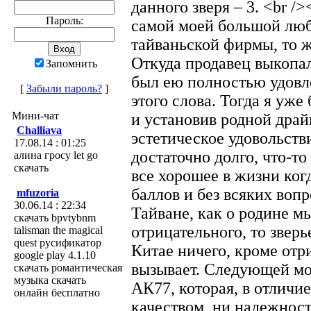
данного зверя – 3. <br />
Пароль:
самой моей большой люб
тайваньской фирмы, то ж
Откуда продавец выкопал 
Запомнить
был ею полностью удовл
[
Забыли пароль?
]
этого слова. Тогда я уже
Мини-чат
и установив родной драй
Challiava
эстетическое удовольстви
17.08.14 : 01:25
достаточно долго, что-то 
алина гросу let go
скачать
все хорошее в жизни ког
баллов и без всяких вопро
mfuzoria
30.06.14 : 22:34
Тайване, как о родине м
скачать bpvtybnm
отрицательного, то звер
talisman the magical
quest русификатор
Китае ничего, кроме отр
google play 4.1.10
вызывает. Следующей м
скачать романтическая
музыка скачать
АК77, которая, в отличи
онлайн бесплатно
качеством, ни надежнос