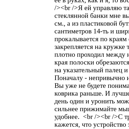
ее в руках, как и я, то 
/><br />Я ей управляю т
стеклянной банки мне в
см., а из пластиковой бу
сантиметров 14-ть и шир
прокалывается по краям 
закрепляется на кружке 
плотно проходил между 
края полоски обрезаютс
на указательный палец и 
Поначалу - непривычно и
Вы уже не будете понимат
коврика раньше. И лучше 
день один и уронить мож
сильнее прижимайте мышь
удобнее.
<br /><br />С т
кажется, что устройство 