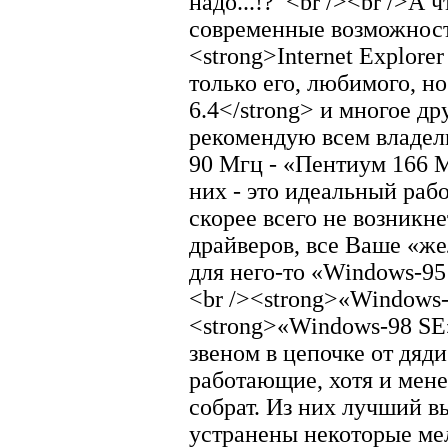
надо...!?
<br /><br />А 
современные возможност
<strong>Internet Explorer
только его, любимого, н
6.4</strong> и многое др
рекомендую всем владе
90 Мгц - «Пентиум 166 М
них - это идеальный раб
скорее всего не возникн
драйверов, все Ваше «же
для него-то «Windows-95
<br /><strong>«Windows-
<strong>«Windows-98 SE
звеном в цепочке от дяд
работающие, хотя и мен
собрат. Из них лучший в
устранены некоторые мел