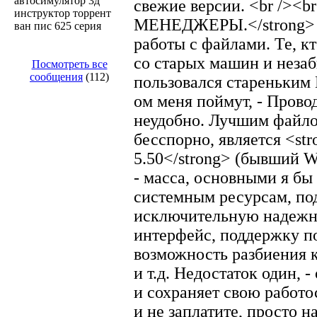
автосимулятор 3д
свежие версии. <br />
инструктор торрент
МЕНЕДЖЕРЫ.</strong> Н
ван пис 625 серия
работы с файлами. Те, к
со старых машин и незаб
Посмотреть все
сообщения
(112)
пользовался стареньким
ом меня поймут, - Прово
неудобно. Лучшим файл
бесспорно, является <st
5.50</strong> (бывший 
- масса, основными я бы
системным ресурсам, по
исключительную надежн
интерфейс, поддержку п
возможность разбиения кр
и т.д. Недостаток один, 
и сохраняет свою работо
и не заплатите, просто н