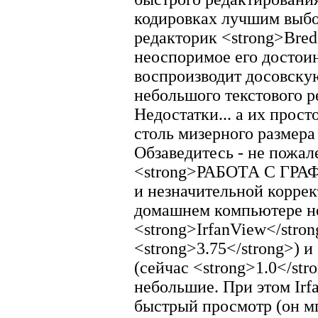
кодировках лучшим выбо
редакторик <strong>Bred 
неоспоримое его достоин
воспроизводит досовскую
небольшого текстового ре
Недостатки... а их прос
столь мизерного размера
Обзаведитесь - не пожале
<strong>РАБОТА С ГРАФ
и незначительной корре
домашнем компьютере не
<strong>IrfanView</stron
<strong>3.75</strong>) 
(сейчас <strong>1.0</str
небольшие. При этом Irf
быстрый просмотр (он м