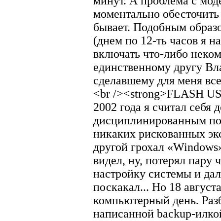
минут. А проблема с мод
моментально обесточить
бывает. Подобным образ
(днем по 12-ть часов я н
включать что-либо неком
единственному другу Вл
сделавшему для меня все
<br /><strong>FLASH US
2002 года я считал себя 
дисциплинированным пол
никаких рискованных экс
другой грохал «Windows»
видел, ну, потерял пару 
настройку системы и дал
поскакал... Но 18 авгус
компьютерный день. Разб
написанной backup-илкой