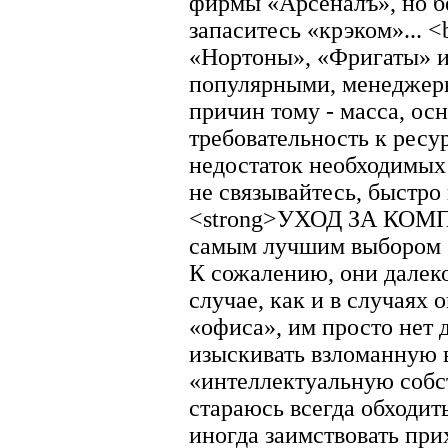
фирмы «Арсеналъ», но б
запаситесь «крэком»... 
«Нортоны», «Фригаты» и
популярными, менеджеры
причин тому - масса, ос
требовательность к ресу
недостаток необходимых 
не связывайтесь, быстро 
<strong>УХОД ЗА КОМП
самым лучшим выбором бу
К сожалению, они далеко
случае, как и в случаях
«офиса», им просто нет 
изыскивать взломанную 
«интеллектуальную собс
стараюсь всегда обходит
иногда заимствовать при