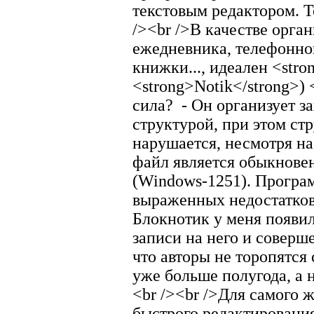
текстовым редактором. Т
/><br />В качестве орга
ежедневника, телефонно
книжки..., идеален <str
<strong>Notik</strong>) 
сила?
- Он организует з
структурой, при этом ст
нарушается, несмотря на
файл является обыкнове
(Windows-1251). Програ
выраженных недостатков 
Блокнотик у меня появил
записи на него и соверш
что авторы не торопятся
уже больше полугода, а 
<br /><br />Для самого 
быстрого редактировани