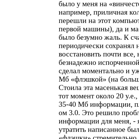
было у меня на «винчест
например, приличная ко
перешли на этот компью
первой машины), да и м
было безумно жаль. К сч
периодически сохранял н
восстановить почти все, 
безнадежно испорченной.
сделал моментально и уж
Мб «флэшкой» (на большу
Стоила эта масенькая ве
тот момент около 20 у.е.,
35-40 Мб информации, п
ом 3.0. Это решило проб
информации для меня, -
утратить написанное бы
«флэшки» стремительно 