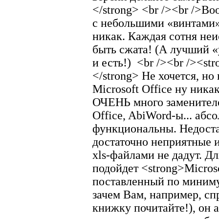
</strong> <br /><br />В
с небольшими «винтами» 
никак. Каждая сотня не
быть сжата! (А лучший 
и есть!)
<br /><br /><s
</strong> Не хочется, но
Microsoft Office ну ника
ОЧЕНЬ много заменителей,
Office, AbiWord-ы... абс
функциональны. Недоста
достаточно неприятные и
xls-файлами не дадут. Д
подойдет <strong>Microso
поставленный по миниму
зачем Вам, например, сп
книжку почитайте!), он