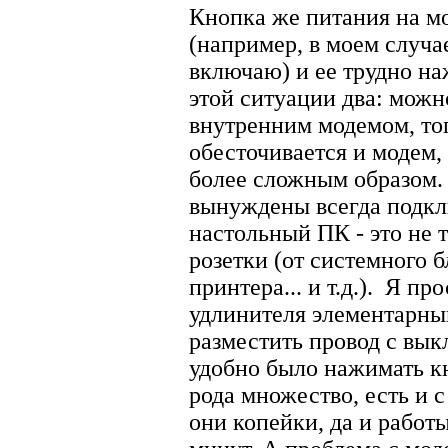
Кнопка же питания на мо
(например, в моем случае
включаю) и ее трудно на
этой ситуации два: можн
внутренним модемом, то
обесточивается и модем,
более сложным образом.
вынуждены всегда подкл
настольный ПК - это не 
розетки (от системного б
принтера... и т.д.).
Я прос
удлинителя элементарны
разместить провод с вык
удобно было нажимать к
рода множество, есть и 
они копейки, да и работ