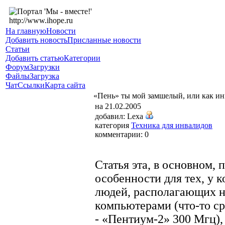
На главную
Новости
Добавить новость
Присланные новости
Статьи
Добавить статью
Категории
Форум
Загрузки
Файлы
Загрузка
Чат
Ссылки
Карта сайта
«Пень» ты мой замшелый, или как ин
на 21.02.2005
добавил: Lexa
категория
Техника для инвалидов
комментарии: 0
Статья эта, в основном, 
особенности для тех, у 
людей, располагающих н
компьютерами (что-то с
- «Пентиум-2» 300 Мгц), 