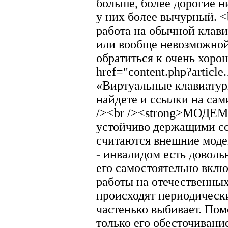
больше, более дорогие н
у них более вычурный. <b
работа на обычной клав
или вообще невозможной
обратиться к очень хоро
href="content.php?articl
«Виртуальные клавиатур
найдете и ссылки на сам
/><br /><strong>МОДЕМ.
устойчиво держащими с
считаются внешние модем
- инвалидом есть довол
его самостоятельно вклю
работы на отечественны
происходят периодически
частенько выбивает. Пом
только его обесточиван