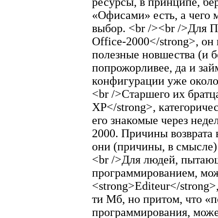
ресурсы, в принципе, бе
«Офисами» есть, а чего м
выбор. <br /><br />Для 
Office-2000</strong>, о
полезные новшества (и б
попрожорливее, да и за
конфигурации уже около 
<br />Старшего их братца
ХР</strong>, категориче
его знакомые через недел
2000. Причины возврата 
они (причины, в смысле) 
<br />Для людей, пытаю
программированием, мож
<strong>Editeur</strong>
ти Мб, но притом, что «
программирования, мож