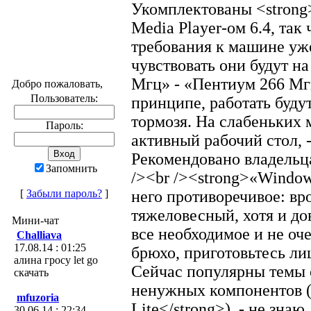
Укомплектованы <strong>I
Media Player-ом 6.4, так
требования к машине уж
чувствовать они будут н
Мгц» - «Пентиум 266 Мгц
Добро пожаловать,
Пользователь:
принципе, работать буду
тормозя. На слабеньких 
Пароль:
активный рабочий стол, -
Рекомендовано владельц
Запомнить
/><br /><strong>«Window
[
Забыли пароль?
]
него противоречивое: вро
тяжеловесный, хотя и до
Мини-чат
все необходимое и не оче
Challiava
17.08.14 : 01:25
брюхо, приготовьтесь ли
алина гросу let go
Сейчас популярны темы 
скачать
ненужных компонентов (
mfuzoria
Lite</strong>), - не знаю
30.06.14 : 22:34