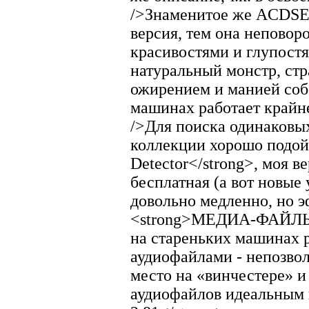
/>Знаменитое же ACDSEA
версия, тем она неповор
красивостями и глупостя
натуральный монстр, с
ожирением и манией соб
машинах работает крайне
/>Для поиска одинаковы
коллекции хорошо подой
Detector</strong>, моя в
бесплатная (а вот новые 
довольно медленно, но э
<strong>МЕДИА-ФАЙЛЫ. <
на стареньких машинах ра
аудиофайлами - непозво
место на «винчестере» и
аудиофайлов идеальным