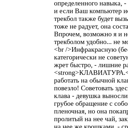
определенного навыка, -
и если Ваш компьютер и
трекбол также будет выз
тоже не радует, она соста
Впрочем, возможно я и не
трекболом удобно... не м
<br />Инфракрасную (б
категорически не советую
жрет быстро, - лишние ра
<strong>КЛАВИАТУРА.</
работать на обычной клав
повезло! Советовать здес
клава - девушка выносли
грубое обращение с собой
пленочная, но она покап
пролитый на нее чай, за
на нее же крошками, - с