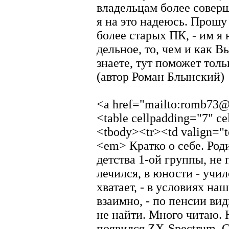
владельцам более совер
я на это надеюсь. Прошу
более старых ПК, - им я 
дельное, то, чем и как В
знаете, тут поможет тол
(автор Роман Блынский)
<a href="mailto:romb73
<table cellpadding="7" c
<tbody><tr><td valign="
<em> Кратко о себе. Роди
детства 1-ой группы, не 
лечился, в юности - учил
хватает, - в условиях на
взаимно, - по пенсии вид
не найти. Много читаю. 
появился ZX-Spectrum. С