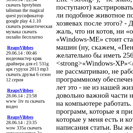
скачать bpvtybnm
поступают) кастрировать
talisman the magical
ли подобное животное по
quest русификатор
google play 4.1.10
хозяевах после этого? - 
скачать романтическая
жаль, что ни котов, ни «
музыка скачать
онлайн бесплатно
«Windows-ME» стоит ста
машин (ну, скажем, «Пе
ReapsVibbes
29.06.14 : 00:46
желательно бы иметь 256
видеомастер кряк
<strong>«Windows-XP»</
драйвера для e1 531g
арк гурухи 2013 mp3
не рассматриваю, не рабо
скачать друзья 6 сезон
программному обеспечен
12 серия
лет это - не из нашей жи
ReapsVibbes
довольно важной части н
28.06.14 : 23:58
www 1tv ru скачать
на компьютере работать.
видео
программ, которые я прив
ReapsVibbes
которые у меня есть и к
28.06.14 : 23:35
написания статьи. Вы же
wow 335а скачать