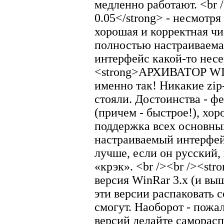
медленно работают. <br 
0.05</strong> - несмотря
хорошая и корректная чи
полностью настраиваемая
интерфейс какой-то несе
<strong>АРХИВАТОР WINR
именно так! Никакие zip-
стояли. Достоинства - ф
(причем - быстрое!), хо
поддержка всех основны
настраиваемый интерфейс 
лучше, если он русский, 
«крэк». <br /><br /><s
версия WinRar 3.x (и выш
эти версии распаковать 
смогут. Наоборот - пожа
версий делайте саморас