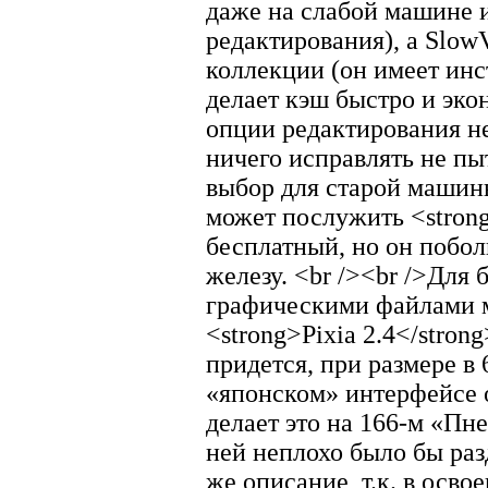
даже на слабой машине 
редактирования), а Slow
коллекции (он имеет ин
делает кэш быстро и эко
опции редактирования не 
ничего исправлять не пы
выбор для старой машин
может послужить <stron
бесплатный, но он побол
железу. <br /><br />Для 
графическими файлами 
<strong>Pixia 2.4</strong
придется, при размере в
«японском» интерфейсе о
делает это на 166-м «Пн
ней неплохо было бы раз
же описание, т.к. в осво