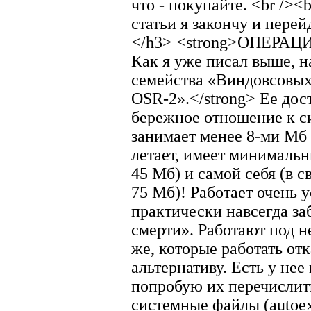
что - покупайте. <br />
статьи я закончу и пере
</h3> <strong>ОПЕРА
Как я уже писал выше, 
семейства «Виндовсовых
OSR-2».</strong> Ее дос
бережное отношение к с
занимает менее 8-ми Мб 
летает, имеет минимальн
45 Мб) и самой себя (в 
75 Мб)! Работает очень 
практически навсегда заб
смерти». Работают под н
же, которые работать от
альтернативу. Есть у нее
попробую их перечислить:
системные файлы (autoexec