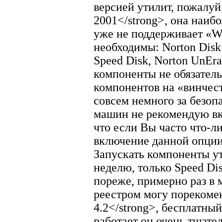
версией утилит, пожалуй,
2001</strong>, она наиб
уже не поддерживает «Wi
необходимы: Norton Disk 
Speed Disk, Norton UnEra
компоненты не обязатель
компонентов на «винчест
совсем немного за безоп
машин не рекомендую вк
что если Вы часто что-ли
включение данной опции
Запускать компоненты ут
неделю, только Speed Di
пореже, примерно раз в м
реестром могу порекоме
4.2</strong>, бесплатны
работает он очень тщател