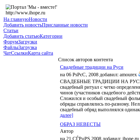
На главную
Новости
Добавить новость
Присланные новости
Статьи
Добавить статью
Категории
Форум
Загрузки
Файлы
Загрузка
Чат
Ссылки
Карта сайта
Список авторов контента
Свадебные традиции на Руси
на 06 РѕРєС‚ 2008 добавил: amourex
СВАДЕБНЫЕ ТРАДИЦИИ НА РУСИ В 
свадебный ритуал с четко определе
чинов (участников свадебного дейст
Сложился и особый свадебный фольк
обряды справлялись по-разному. Нель
свадебный обряд выполнялся одинако
далее]
ОБРАЗ НЕВЕСТЫ
Автор
на 21 СЃРµРЅ 2008 добавил: ihope.ru