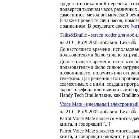
средств от заикания.Я перечитал со
подвергся тысячам часов различных
самогипноз, метод ритмической речи
Я также провёл тысячи часов, помог
с заиканием. В результате своего
[чи
Talks&Braille - screen reader для мо
на 21 С„РµРІ 2005 добавил: Lexa
До настоящего времени, использова
пользователями было сильно затруд[..
До настоящего времени, использова
пользователями было сильно затруд
позвонившего, получить или отправ
телефона. Для решения этой проблем
совместимых с ними, создана програ
экран телефона или выводить инфор
Handy Tech Braille такие, как Braillin
Voice Mate - идеальный электронный
на 21 С„РµРІ 2005 добавил: Lexa
Parrot Voice Mate является многозад
книга, и говорящий [...]
Parrot Voice Mate является многозад
книга, и говорящий блокнот, и расп