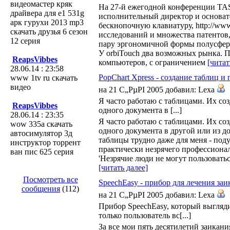
видеомастер кряк
На 27-й ежегодной конференции TAS
драйвера для e1 531g
исполнительный директор и основат
арк гурухи 2013 mp3
бескнопочную клавиатуру, http://www
скачать друзья 6 сезон
исследований и множества патентов,
12 серия
пару эргономичной формы полусфер 
У orbiTouch два возможных рынка. 
ReapsVibbes
компьютеров, с ограничением
[читат
28.06.14 : 23:58
PopChart Xpress - создание таблиц 
www 1tv ru скачать
видео
на 21 С„РµРІ 2005 добавил: Lexa
Я часто работаю с таблицами. Их соз
ReapsVibbes
одного документа в [...]
28.06.14 : 23:35
Я часто работаю с таблицами. Их соз
wow 335а скачать
одного документа в другой или из до
автосимулятор 3д
таблицы трудно даже для меня - поду
инструктор торрент
практически незрячего профессионал
ван пис 625 серия
'Незрячие люди не могут пользовать
[читать далее]
Посмотреть все
SpeechEasy - прибор для лечения заи
сообщения
(112)
на 21 С„РµРІ 2005 добавил: Lexa
Прибор SpeechEasy, который выглядит
только пользователь вс[...]
За все мои пять десятилетий заикан