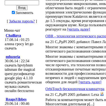
хирургическими микроскопами, инв
облегчения быта людей с ограниче
управления электрическими функци
Запомнить
преимуществом Katalavox является е
до 1.5 секунды, время реагирования 
[
Забыли пароль?
]
окружающем шуме. Когда пользоват
реагирует на
[читать далее]
Мини-чат
Challiava
OBR - технология оптического расп
17.08.14 : 01:25
на 21 С„РµРІ 2005 добавил: Павел 
алина гросу let go
Многие знакомы с компьютерными п
скачать
оптического распознавания символов 
Многие знакомы с компьютерными п
mfuzoria
оптического распознавания символов 
30.06.14 : 22:34
числе прочего, эта технология позво
скачать bpvtybnm
отсканированные печатные материалы
talisman the magical
возможности для профессионального 
quest русификатор
незрячих и людей с нарушенным зрен
google play 4.1.10
общении для людей
[читать далее]
скачать романтическая
музыка скачать
OrbiTouch бескнопочная клавиатура
онлайн бесплатно
на 21 С„РµРІ 2005 добавил: Lexa
ReapsVibbes
Работа за компьютером может быть не 
29.06.14 : 00:46
Многолетняя длительная р[...]