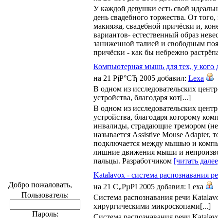
У каждой девушки есть свой идеальн
день свадебного торжества. От того,
макияжа, свадебной причёски и, кон
вариантов- естественный образ неве
заниженной талией и свободным пояс
причёски - как бы небрежно растрёп
Компьютерная мышь для тех, у кого 
на 21 РјР°СЂ 2005 добавил:
Lexa
В одном из исследовательских центр
устройства, благодаря кот[...]
В одном из исследовательских центр
устройства, благодаря которому ко
инвалиды, страдающие тремором (не
называется Assistive Mouse Adapter, т
подключается между мышью и компью
лишние движения мыши и непроизво
пальцы. Разработчиком
[читать далее
Katalavox - система распознавания р
Добро пожаловать,
на 21 С„РµРІ 2005 добавил: Lexa
Пользователь:
Система распознавания речи Katalav
хирургическими микроскопами[...]
Пароль:
Система распознавания речи Katalav